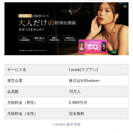
サービス名
Love&(ラブアン)
運営企業
株式会社Blueborn
会員数
70万人
月額料金（男性）
5,980円/月
月額料金（女性）
完全無料
Love&の基本情報