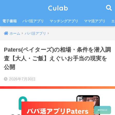
Culab
電子書籍
パパ活アプリ
マッチングアプリ
ママ活アプリ
エ
ホーム
パパ活アプリ
Paters(ペイターズ)の相場・条件を潜入調
査【大人・ご飯】えぐいお手当の現実を
公開
2026年7月30日