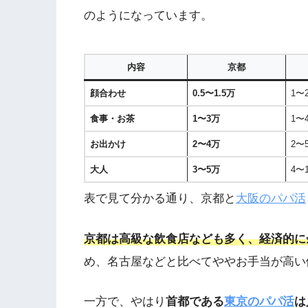
のようになっています。
内容
京都
顔合わせ
0.5〜1.5万
1〜
食事・お茶
1〜3万
1〜
お出かけ
2〜4万
2〜
大人
3〜5万
4〜
表で見て分かる通り、京都と
大阪のパパ活
京都は高級な飲食店なども多く、経済的に
め、名古屋などと比べてややお手当が高い
一方で、やはり
首都である
東京のパパ活
は