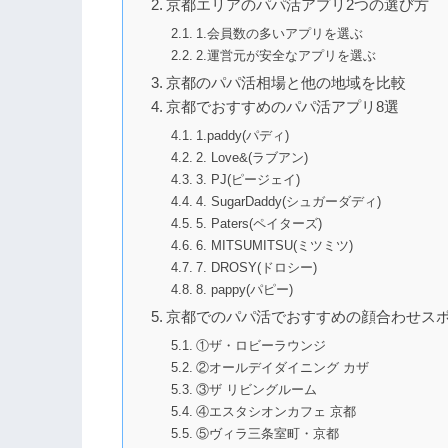
京都エリアのパパ活アプリ2つの選び方
1.会員数の多いアプリを選ぶ
2.運営元が安全なアプリを選ぶ
京都のパパ活相場と他の地域を比較
京都でおすすめのパパ活アプリ8選
1.paddy(パディ)
2. Love&(ラブアン)
3. PJ(ピージェイ)
4. SugarDaddy(シュガーダディ)
5. Paters(ペイターズ)
6. MITSUMITSU(ミツミツ)
7. DROSY(ドロシー)
8. pappy(パピー)
京都でのパパ活でおすすめの顔合わせスポ
①ザ・ロビーラウンジ
②オールデイダイニング カザ
③ザ リビングルーム
④エスタシオンカフェ 京都
⑤ヴィラ三条室町・京都