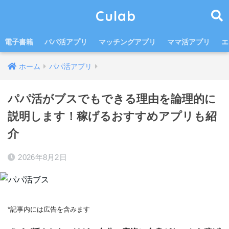
Culab
電子書籍
パパ活アプリ
マッチングアプリ
ママ活アプリ
エ
ホーム
パパ活アプリ
パパ活がブスでもできる理由を論理的に
説明します！稼げるおすすめアプリも紹
介
2026年8月2日
*記事内には広告を含みます