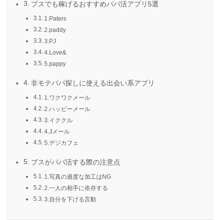
ブスでも稼げるおすすめパパ活アプリ5選
1.Paters
2.paddy
3.PJ
4.Love&
5.pappy
非モテパパ探しに使える出会い系アプリ
1.ワクワクメール
2.ハッピーメール
3.イククル
4.Jメール
5.デジカフェ
ブスがパパ活する際の注意点
1.写真の過度な加工はNG
2.一人の相手に依存する
3.自分を下げる言動