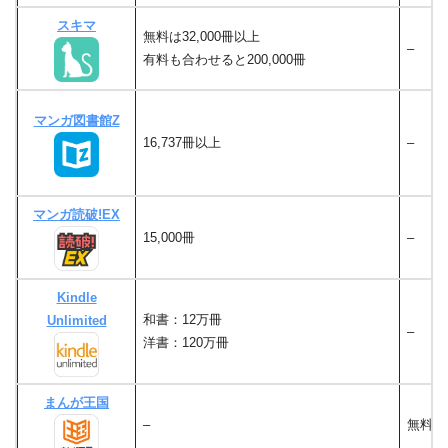
スキマ
無料は32,000冊以上
–
有料も合わせると200,000冊
マンガ図書館Z
16,737冊以上
–
マンガ読破!EX
15,000冊
–
Kindle
和書：12万冊
Unlimited
–
洋書：120万冊
まんが王国
–
無料作