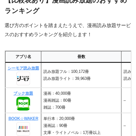
【比較表あり】漫画読み放題のおすすめ
ランキング
選び方のポイントを踏まえたうえで、漫画読み放題サービ
スのおすすめランキングを紹介します！
アプリ名
冊数
シーモア読み放題
読み放題フル：100,172冊
読み放
読み放題ライト：39,963冊
読み放
ブック放題
漫画：40,000冊
漫画雑誌：80冊
–
雑誌：700冊
BOOK
☆
WAKER
単行本：20,000冊
漫画誌：90冊
–
文庫・ライトノベル：1万冊以上