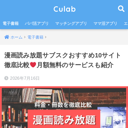
Culab
電子書籍
パパ活アプリ
マッチングアプリ
ママ活アプリ
エ
ホーム
電子書籍
漫画読み放題サブスクおすすめ10サイト
徹底比較
月額無料のサービスも紹介
2026年7月16日