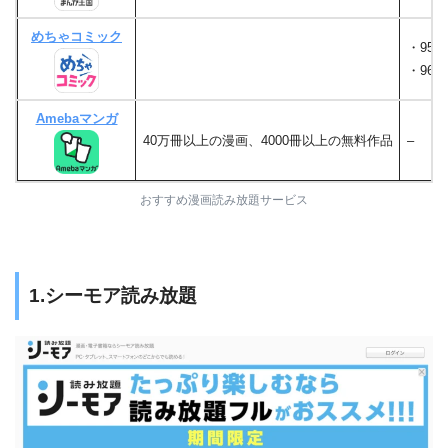
めちゃコミック
・95,
・968
Amebaマンガ
40万冊以上の漫画、4000冊以上の無料作品
–
おすすめ漫画読み放題サービス
1.シーモア読み放題