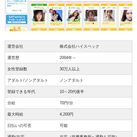
運営会社
株式会社ハイスペック
運営歴
2004年～
女性登録数
30万人以上
アダルト/ノンアダルト
ノンアダルト
登録できる年代
10～20代後半
分給
70円/分
最大時給
4,200円
日払いの可否
可能
通勤/在宅
在宅（提携事務所へ通勤も可能）