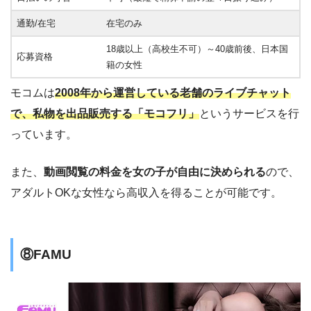
通勤/在宅
在宅のみ
18歳以上（高校生不可）～40歳前後、日本国
応募資格
籍の女性
モコムは
2008年から運営している老舗のライブチャット
で、私物を出品販売する「モコフリ」
というサービスを行
っています。
また、
動画閲覧の料金を女の子が自由に決められる
ので、
アダルトOKな女性なら高収入を得ることが可能です。
⑧FAMU