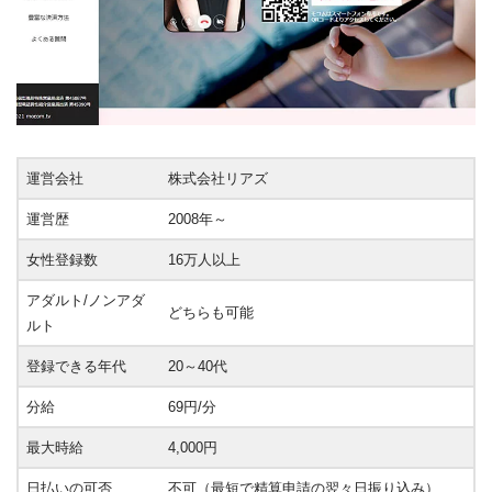
運営会社
株式会社リアズ
運営歴
2008年～
女性登録数
16万人以上
アダルト/ノンアダ
どちらも可能
ルト
登録できる年代
20～40代
分給
69円/分
最大時給
4,000円
日払いの可否
不可（最短で精算申請の翌々日振り込み）