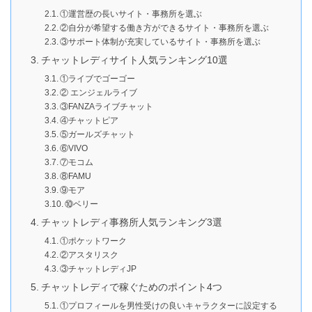
①運営歴の長いサイト・事務所を選ぶ
②自分が希望する働き方ができるサイト・事務所を選ぶ
③サポート体制が充実しているサイト・事務所を選ぶ
チャットレディサイト人気ランキング10選
①ライブでゴーゴー
② エンジェルライブ
③FANZAライブチャット
④チャットピア
⑤ガールズチャット
⑥VIVO
⑦モコム
⑧FAMU
⑨モア
⑩ベリー
チャットレディ事務所人気ランキング3選
①ポケットワーク
②アスタリスク
③チャットレディJP
チャットレディで稼ぐためのポイント4つ
①プロフィールを男性受けの良いキャラクターに設定する