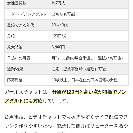
女性登録数
約7万人
アダルト/ノンアダルト
どちらも可能
登録できる年代
20～40代
分給
120円/分
最大時給
3,900円
日払いの可否
可能（出勤の場合手渡し・週払いも可能）
通勤/在宅
在宅（提携事務所へ通勤も可能）
応募資格
19歳以上、日本在住の日本国籍の女性
ガールズチャットは、
分給が120円と高い点が特徴でノン
アダルトにも対応
しています。
音声電話、ビデオチャットでも稼ぎやすくライブ配信でフ
ァンを作りやすいため、継続して働けばリピーターを増や