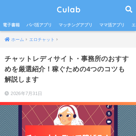
Culab
電子書籍
パパ活アプリ
マッチングアプリ
ママ活アプリ
エ
ホーム
エロチャット
チャットレディサイト・事務所のおすす
めを厳選紹介！稼ぐための4つのコツも
解説します
2026年7月31日