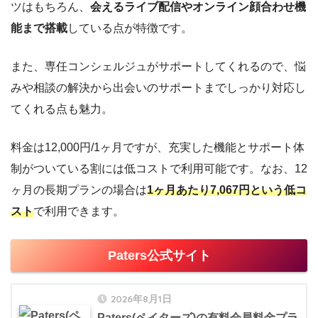
ツはもちろん、
会えるライブ配信やオンライン顔合わせ機
能まで搭載
している点が特徴です。
また、専任コンシェルジュがサポートしてくれるので、悩
みや相談の解決から出会いのサポートまでしっかり対応し
てくれる点も魅力。
料金は12,000円/1ヶ月ですが、充実した機能とサポート体
制がついている割には低コストで利用可能です。なお、12
ヶ月の長期プランの場合は
1ヶ月あたり7,067円という低コ
スト
で利用できます。
Paters公式サイト
2026年8月1日
Paters(ペイターズ)の有料会員料金プラ