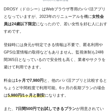
DROSY（ドロシー）はWebブラウザ専用のパパ活アプリ
となっていますが、2023年のリニューアルを機に
女性会
員は24歳以下限定
になったので、若い女性を好む人におす
すめです。
登録時には身元が特定できる情報は不要で、匿名利用や
GPS位置情報の取得などもありません。監視体制も24時
間365日となっているので安全性も高く、業者やサクラを
避けて利用できます。
料金は
1ヶ月で7,980円
と、他のパパ活アプリと比較すると
ちょうど中間程度で利用可能。6ヶ月の長期プランの場合
は
5,980円/1ヶ月と割安
になります。
また、
7日間500円でお試しできるプラン
が用意されてい