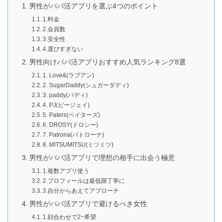
男性がパパ活アプリを選ぶ4つのポイント
1.料金
2.会員数
3.安全性
4.選びすぎない
男性向けパパ活アプリおすすめ人気ランキング8選
1. Love&(ラブアン)
2. SugarDaddy(シュガーダディ)
3. paddy(パディ)
4. PJ(ピージェイ)
5. Paters(ペイターズ)
6. DROSY(ドロシー)
7. Patrona(パトローナ)
8. MITSUMITSU(ミツミツ)
男性がパパ活アプリで理想の相手に出会う極意
1.複数アプリ使う
2.プロフィールは最低限丁寧に
3.自分からあえてアプローチ
男性がパパ活アプリで避けるべき女性
1.顔合わせで2~希望