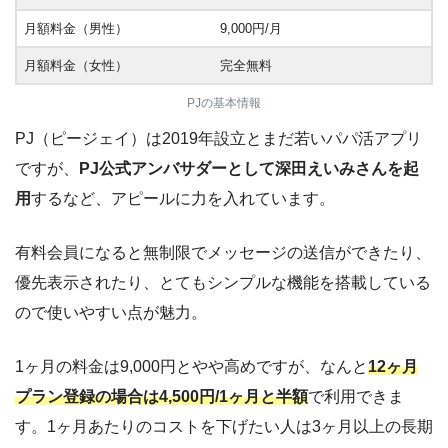
月額料金（男性）
9,000円/月
月額料金（女性）
完全無料
PJの基本情報
PJ（ピージェイ）は2019年設立とまだ若いパパ活アプリ
ですが、
PJ公式アンバサダーとして深田えいみさんを起
用
するなど、アピールに力を入れています。
有料会員になると無制限でメッセージの送信ができたり、
優先表示されたり、とてもシンプルな機能を搭載している
ので使いやすい点が魅力。
1ヶ月の料金は9,000円とやや高めですが、なんと
12ヶ月
プラン登録の場合は4,500円/1ヶ月と半額
で利用できま
す。1ヶ月あたりのコストを下げたい人は3ヶ月以上の長期