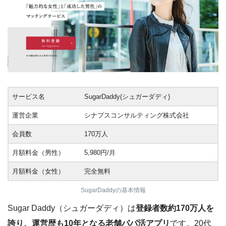
サービス名
SugarDaddy(シュガーダディ)
運営企業
シナプスコンサルティング株式会社
会員数
170万人
月額料金（男性）
5,980円/月
月額料金（女性）
完全無料
SugarDaddyの基本情報
Sugar Daddy（シュガーダディ）は
登録者数約170万人を
誇り、運営歴も10年となる老舗パパ活アプリ
です。20代