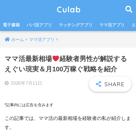
Culab
電子書籍
パパ活アプリ
マッチングアプリ
ママ活アプリ
エ
ホーム
ママ活アプリ
ママ活最新相場
経験者男性が解説する
えぐい現実＆月100万稼ぐ戦略を紹介
2026年7月11日
*記事内には広告を含みます
この記事では、ママ活の最新相場を経験者の私が紹介しま
す。