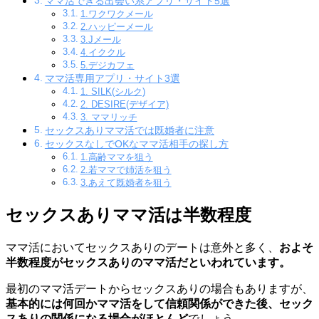
ママ活できる出会い系アプリ・サイト5選
1.ワクワクメール
2.ハッピーメール
3.Jメール
4.イククル
5.デジカフェ
ママ活専用アプリ・サイト3選
1. SILK(シルク)
2. DESIRE(デザイア)
3. ママリッチ
セックスありママ活では既婚者に注意
セックスなしでOKなママ活相手の探し方
1.高齢ママを狙う
2.若ママで姉活を狙う
3.あえて既婚者を狙う
セックスありママ活は半数程度
ママ活においてセックスありのデートは意外と多く、
およそ
半数程度がセックスありのママ活だといわれています。
最初のママ活デートからセックスありの場合もありますが、
基本的には何回かママ活をして信頼関係ができた後、セック
スありの関係になる場合がほとんど
でしょう。