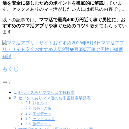
活を安全に楽しむためのポイントを徹底的に解説
していま
す。セックスありのママ活がしたい人には必見の内容です。
以下の記事では、
ママ活で最高400万円近く稼ぐ男性に、お
すすめのママ活アプリや稼ぐためのコツ
を教えてもらってい
ます。
2026年8月4日
ママ活アプ
リ・サイト安全おすすめ人気9選❤️月390万稼ぐ男性が徹底
解説
もくじ
セックスありママ活は半数程度
セックスありママ活のお手当相場早見表
顔合わせ
お茶・ご飯
半日デート
セックスあり
旅行デート