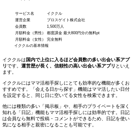
サービス名
イククル
運営企業
プロスゲイト株式会社
会員数
1,500万人
月額料金（男性）
都度課金 最大800円分の無料pt
月額料金（女性）
完全無料
イククルの基本情報
イククルは
国内で上位に入るほど会員数の多い出会い系アプ
リ
です。
運営歴が長く、信頼性の高い出会い系アプリ
といえ
ます。
イククルにはママ活相手探しにとても効率的な機能が多くお
すすめです。「会える日から探す」機能はママ活したい日付
を設定すると、同じ日に空いてる女性を検索できます。
他には種類の多い「掲示板」や、相手のプライベートを深く
知れる「日記」機能もママ活相手探しには効率的です。日記
は会員なら無料で投稿・コメントができるため、日記を使い
気になる相手と親密になることも可能です。