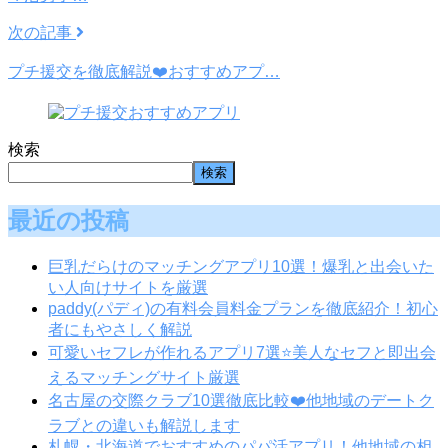
次の記事
プチ援交を徹底解説❤️おすすめアプ…
検索
検索
最近の投稿
巨乳だらけのマッチングアプリ10選！爆乳と出会いた
い人向けサイトを厳選
paddy(パディ)の有料会員料金プランを徹底紹介！初心
者にもやさしく解説
可愛いセフレが作れるアプリ7選⭐️美人なセフと即出会
えるマッチングサイト厳選
名古屋の交際クラブ10選徹底比較❤️他地域のデートク
ラブとの違いも解説します
札幌・北海道でおすすめのパパ活アプリ！他地域の相