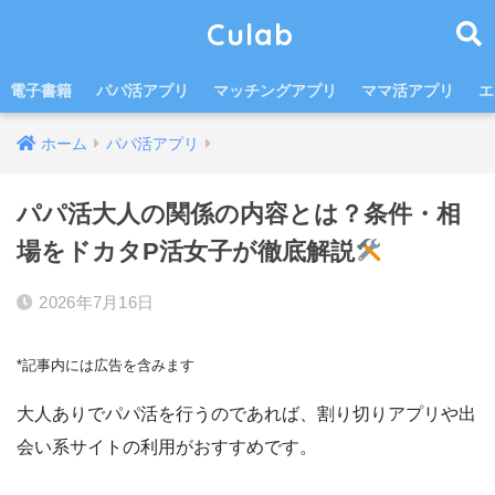
Culab
電子書籍
パパ活アプリ
マッチングアプリ
ママ活アプリ
エ
ホーム
パパ活アプリ
パパ活大人の関係の内容とは？条件・相
場をドカタP活女子が徹底解説
2026年7月16日
*記事内には広告を含みます
大人ありでパパ活を行うのであれば、割り切りアプリや出
会い系サイトの利用がおすすめです。