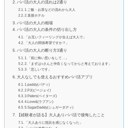
パパ活の大人の流れは2通り
1.ご飯・お茶などの流れから大人
2.直接ホテル
パパ活の大人の相場
パパ活の大人の条件の切り出し方
「お互いフィーリングが合えば大人で」
「大人の関係希望ですか？」
パパ活の大人の断り方3通り
1.「前に怖い思いをして…」
2.「まずは○さんと仲良くなってからと考えております」
3.「悲しいです」
大人なしでも使えるおすすめパパ活アプリ
1.paddy(パディ)
2.PJ(ピージェイ)
3.Paters(ペイターズ)
4.Love&(ラブアン)
5.SugarDaddy(シュガーダディ)
【経験者が語る】大人ありパパ活で後悔したこと
「大人ありに抵抗を感じなくなった」