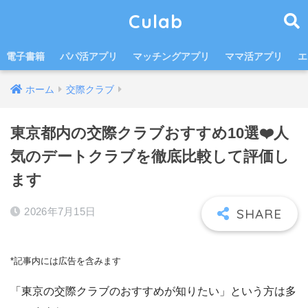
Culab
電子書籍
パパ活アプリ
マッチングアプリ
ママ活アプリ
エ
ホーム
交際クラブ
東京都内の交際クラブおすすめ10選❤️人
気のデートクラブを徹底比較して評価し
ます
2026年7月15日
*記事内には広告を含みます
「東京の交際クラブのおすすめが知りたい」という方は多