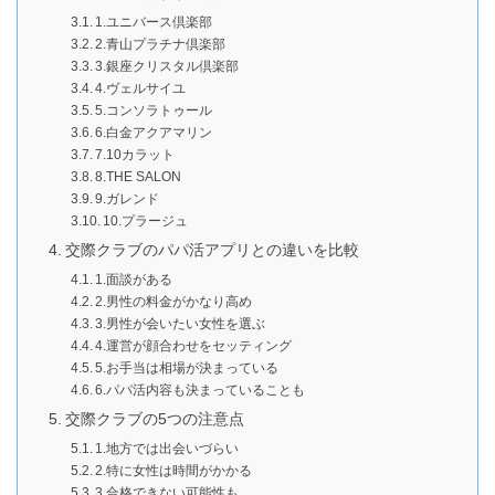
1.ユニバース倶楽部
2.青山プラチナ倶楽部
3.銀座クリスタル倶楽部
4.ヴェルサイユ
5.コンソラトゥール
6.白金アクアマリン
7.10カラット
8.THE SALON
9.ガレンド
10.プラージュ
交際クラブのパパ活アプリとの違いを比較
1.面談がある
2.男性の料金がかなり高め
3.男性が会いたい女性を選ぶ
4.運営が顔合わせをセッティング
5.お手当は相場が決まっている
6.パパ活内容も決まっていることも
交際クラブの5つの注意点
1.地方では出会いづらい
2.特に女性は時間がかかる
3.合格できない可能性も